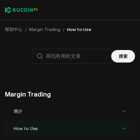
幫助中心
/
Margin Trading
/
How to Use
搜索
Margin Trading
簡介
How to Use