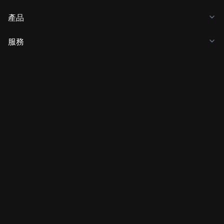
產品
服務
商務
加密貨幣價格
開發者
APP 下載
社群