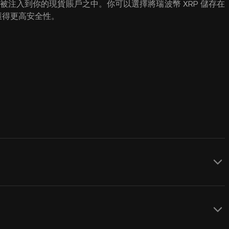
會被注入到你的現貨賬戶之中。你可以選擇將瑞波幣 XRP 儲存在
以獲得更高安全性。
經歷了大量波幅，它仍然是按市值計算的十大
創 0.002802 美元的歷史低點，並在2018
升至 3.84 美元的歷史高點。