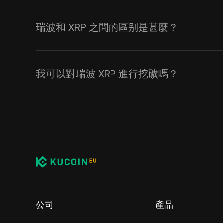
其中一個對瑞波的 XRP 最有力
然而，由於美國証券交易委員會（SE
但仍能加密貨幣的名單中保持在前10
瑞波和 XRP 之間的區别是甚麼？
因此在 2020 年和 2021 年
内的大多數加密貨幣創下新的歷史新
儘管許多投資者交替使用這兩個術語
時間，XRP 未能取得很大收益。
整個訴訟過程期間，其價格也没有
差異。Ripple 是 Ripple Labs
場的競爭者，在這段期間獲取了大量
我可以對瑞波 XRP 進行挖礦嗎？
即使面對著法律糾紛，世界各地的
它自己的區塊鏈網絡，開發了 Rippl
名中下滑。
有別於其他執行工作量證明以作為共
使到 XRP 加密貨幣仍然是一種
而 XRP 則是在上述網絡，用於
XRP 持有人和普遍的加密貨幣投
幣不能像比特幣那般被開採。在推出
同的新興市場，包括中東、亞洲和
密貨幣，可以在交易所內進行交易
格可能會上升。若然瑞波訴訟勝利
量固定在 1000 億 。
商，實現了更快、更便宜的跨境交
的信心，同時使瑞波幣的價格和市
在瑞波公司的支付協議中， XRP 被使
除了給公司創始人的 200 億 XR
有別於其他新興的加密貨幣，XRP
進行交易的用户，可以使用 XRP
另一方面，如果訴訟結果對瑞波公
制著其餘代幣的流通供應。瑞波會定
量使用。此外，瑞波公司亦已承諾會
一種法定貨幣即時兌換成另一種法定
XRP 的價格。然而，鑒於瑞波在主
幣，以達致 流動性 ，並維持 XRP 
支援 NFTs 和其他區塊鏈上的多
公司
產品
交易的方法。
到太大損失，當衝擊消退過後就會
具吸引力的數碼資產，被加入到投