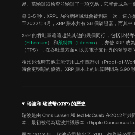
易。當驗証器檢查並驗証了一項交易，它就會成為一
每 3-5 秒，XRPL 内的新區域就會被創建一次
至2022年4月，XRP 賬本共有 36 個驗證器，而其
XRP 的吞吐量遠遠超於其他的幾個同行，包括比特
（Ethereum
）
和
萊特幣（Litecoin
）
，亦使 XRP 成
（TPS），在吞吐量方面可以與電子支付畀的領導者 Vi
相比起現時其他主流使用工作量證明（Proof-of-W
時會更明顯的優勢。XRP 賬本上的結算時間為 3.90 
瑞波和 瑞波幣(XRP) 的歷史
瑞波是由 Chris Larsen 和 Jed McCaleb 在2
本，最初被稱為瑞波共識賬本（Ripple Consensu
而在 2013 年，瑞波公司推出了 XRP，作為該