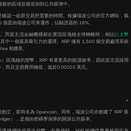
個新的區域並被添加到公共賬簿中。
，這亦是確認一組新交易所需要的時間。根據瑞波公司的官方網站，截
中 6 個是由瑞波公司來運作，佔驗證器的 16%。
幣。而當主流金融機構都在實現區塊鏈全球轉帳時，相比
以太幣
為其中一個最具吸引力的選擇。XRP 擁有 1,500 個交易處理系統
sa 相媲美。
ork）區塊鏈的貨幣，XRP 有著更高的能源效率，因此當主流採用
秒，而且交易費用極低，低於0.00020 美元。
012年共同創立，當時名為 Opencoin。同年，瑞波公司亦創建了 XRP 賬
s Ledger），是個由密碼學保障的開源公共賬本。
公司區塊鏈網絡的原生代幣。在發佈時，XRP 的總供應量被固定為