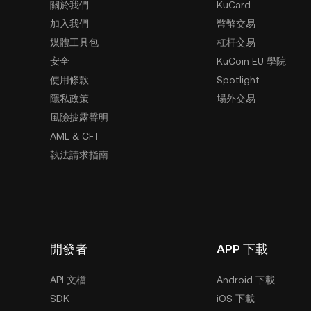
然而，若果想擁有 XRP 幣，你
關於我們
KuCard
XRP 加密貨幣。請確保你在進行交
加入我們
幣幣交易
行分析。
媒體工具包
杠杆交易
安全
KuCoin EU 學院
使用條款
Spotlight
隱私政策
場外交易
風險披露聲明
AML & CFT
執法請求指南
開發者
APP 下載
API 文檔
Android 下載
SDK
iOS 下載