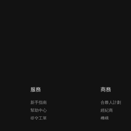
服務
商務
新手指南
合夥人計劃
幫助中心
經紀商
提交工單
機構
提出投訴
API 服務