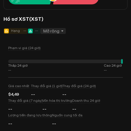
Hồ sơ XST(XST)
Hạng
--
--
Mở rộng
Phạm vi giá (24 giờ)
Thấp 24 giờ
Cao 24 giờ
--
--
Giá cao nhất
Thay đổi giá (1 giờ)
Thay đổi giá (24 giờ)
$4,49
--
--
Thay đổi giá (7 ngày)
Vốn hóa thị trường
Doanh thu 24 giờ
--
--
--
Lượng tiền đang lưu thông
Nguồn cung tối đa
--
--