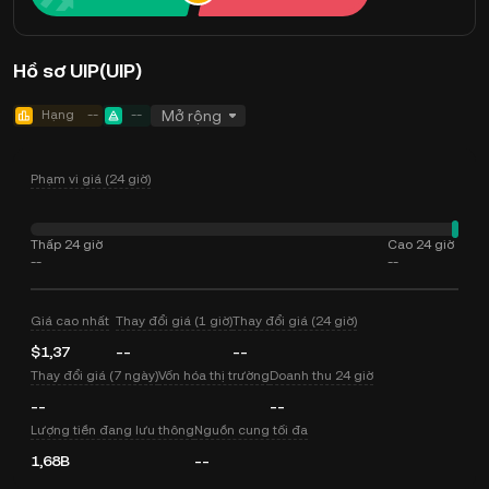
Hồ sơ UIP(UIP)
Hạng
--
--
Mở rộng
Phạm vi giá (24 giờ)
Thấp 24 giờ
Cao 24 giờ
--
--
Giá cao nhất
Thay đổi giá (1 giờ)
Thay đổi giá (24 giờ)
$1,37
--
--
Thay đổi giá (7 ngày)
Vốn hóa thị trường
Doanh thu 24 giờ
--
--
Lượng tiền đang lưu thông
Nguồn cung tối đa
1,68B
--