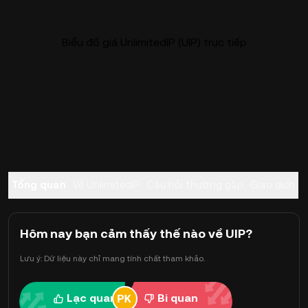
Biểu đồ giá UnlimitedIP (UIP) trực tiếp
Tổng quan
Về UnlimitedIP
Câu hỏi thường gặp
Giao dịch
Hôm nay bạn cảm thấy thế nào về UIP?
Lưu ý: Dữ liệu này chỉ mang tính chất tham khảo.
Lạc quan
Bi quan