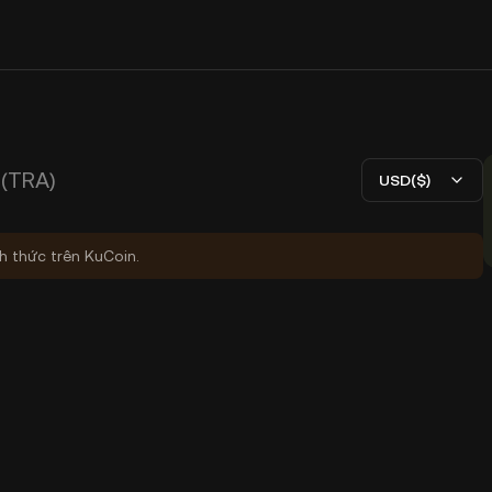
(TRA)
USD($)
nh thức trên KuCoin.