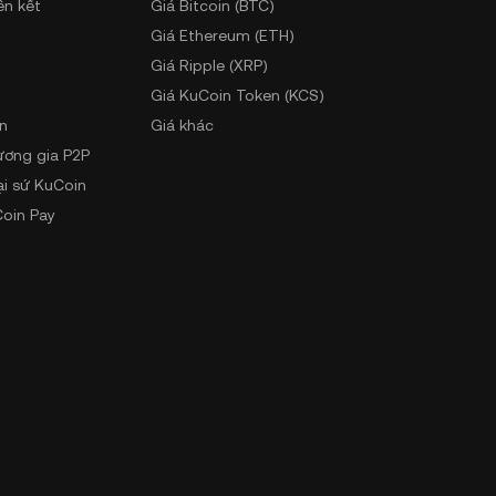
ên kết
Giá Bitcoin (BTC)
Giá Ethereum (ETH)
Giá Ripple (XRP)
Giá KuCoin Token (KCS)
n
Giá khác
ương gia P2P
ại sứ KuCoin
oin Pay