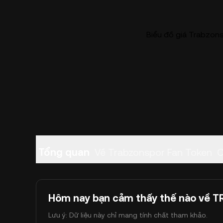
Biểu đồ giá Trabzons
Tổng quan
Về Trabzonspor Fan Token
C
Hôm nay bạn cảm thấy thế nào về T
Lưu ý: Dữ liệu này chỉ mang tính chất tham khảo.