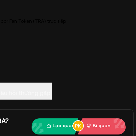
por Fan Token (TRA) trực tiếp
âu hỏi thường gặp
RA?
Lạc quan
Bi quan