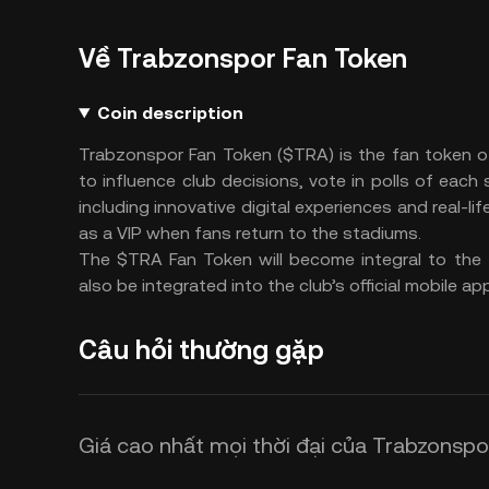
Về Trabzonspor Fan Token
Coin description
Trabzonspor Fan Token ($TRA) is the fan token o
to influence club decisions, vote in polls of eac
including innovative digital experiences and real-
as a VIP when fans return to the stadiums.
The $TRA Fan Token will become integral to the
also be integrated into the club’s official mobile app
Câu hỏi thường gặp
Giá cao nhất mọi thời đại của Trabzonspo