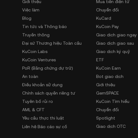
Giới thiệu
Mua tiền điện tử
Việc làm
Chuyển đổi
Blog
KuCard
Tin tức và Thông báo
KuCoin Pay
Truyền thông
Giao dịch giao ngay
Đại sứ Thương hiệu Toàn cầu
Giao dịch giao sau
KuCoin Labs
Giao dịch ký quỹ
KuCoin Ventures
ETF
PoR (Bằng chứng dự trữ)
KuCoin Earn
An toàn
Bot giao dịch
Điều khoản sử dụng
Giới thiệu
Chính sách quyền riêng tư
GemSPACE
Tuyên bố rủi ro
KuCoin Tìm hiểu
AML & CFT
Chuyển đổi
Yêu cầu thực thi luật
Spotlight
Giao dịch OTC
Liên hệ Báo cáo sự cố