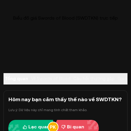
Biểu đồ giá Swords of Blood (SWDTKN) trực tiếp
Tổng quan
Về Swords of Blood
Câu hỏi thường gặp
Giao d
Hôm nay bạn cảm thấy thế nào về SWDTKN?
Lưu ý: Dữ liệu này chỉ mang tính chất tham khảo.
Lạc quan
Bi quan