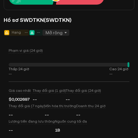
Hồ sơ SWDTKN(SWDTKN)
Hạng
--
--
Mở rộng
Phạm vi giá (24 giờ)
Thấp 24 giờ
Cao 24 giờ
--
--
Giá cao nhất
Thay đổi giá (1 giờ)
Thay đổi giá (24 giờ)
$0,002697
--
--
Thay đổi giá (7 ngày)
Vốn hóa thị trường
Doanh thu 24 giờ
--
--
--
Lượng tiền đang lưu thông
Nguồn cung tối đa
--
1B