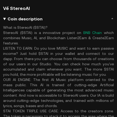
Về StereoAI
Coin description
What is StereoAI ($STAI)?
StereoAI ($STAI) is a innovative project on
BNB Chain
which
combines Music, AI, and Blockchain Listen2Earn & Create2Earn
features.
LISTEN TO EARN
: Do you love MUSIC and want to earn passive
income? Just hold $STAI in your wallet and connect to our
dapp. From there you can choose from thousands of creations
of our users in our Studio. You can check how much you've
accumulated and claim whenever you want. The more $STAI
you hold, the more profitable will be listening music for you.
OUR AI ENGINE
: The first AI Music platform oriented to the
mass public. This AI is trained of cutting-edge Artificial
Intelligences capable of generating the most advanced music
content. And now is accessible to StereoAI users. Our IA is build
around cutting-edge technologies, and trained with millions of
lyrics, songs, bases and chords.
STAI TOKEN TRIPLE USE CASE
: Access to the creators zone.
The token is necessary to stack it to access the area where the