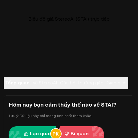
Biểu đồ giá StereoAI (STAI) trực tiếp
Tổng quan
Về StereoAI
Câu hỏi thường gặp
Giao dịch
Hôm nay bạn cảm thấy thế nào về STAI?
Lưu ý: Dữ liệu này chỉ mang tính chất tham khảo.
Lạc quan
Bi quan