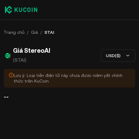
Trang chủ
/
Giá
/
STAI
Giá StereoAI
USD($)
(STAI)
Lưu ý: Loại tiền điện tử này chưa được niêm yết chính
thức trên KuCoin.
--