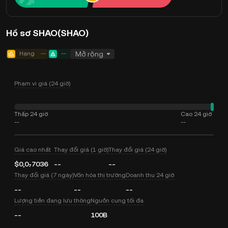
Hồ sơ SHAO(SHAO)
Hạng
--
--
Mở rộng
Phạm vi giá (24 giờ)
Thấp 24 giờ
Cao 24 giờ
--
--
Giá cao nhất
Thay đổi giá (1 giờ)
Thay đổi giá (24 giờ)
$0,0₇7036
--
--
Thay đổi giá (7 ngày)
Vốn hóa thị trường
Doanh thu 24 giờ
--
--
--
Lượng tiền đang lưu thông
Nguồn cung tối đa
--
100B