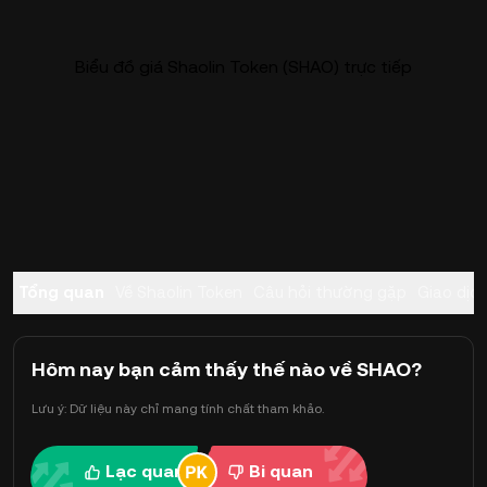
Biểu đồ giá Shaolin Token (SHAO) trực tiếp
Tổng quan
Về Shaolin Token
Câu hỏi thường gặp
Giao dịc
Hôm nay bạn cảm thấy thế nào về SHAO?
Lưu ý: Dữ liệu này chỉ mang tính chất tham khảo.
Lạc quan
Bi quan