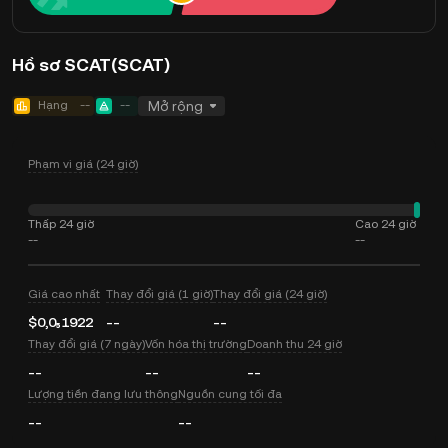
Hồ sơ SCAT(SCAT)
Hạng
--
--
Mở rộng
Phạm vi giá (24 giờ)
Thấp 24 giờ
Cao 24 giờ
--
--
Giá cao nhất
Thay đổi giá (1 giờ)
Thay đổi giá (24 giờ)
$0,0₅1922
--
--
Thay đổi giá (7 ngày)
Vốn hóa thị trường
Doanh thu 24 giờ
--
--
--
Lượng tiền đang lưu thông
Nguồn cung tối đa
--
--