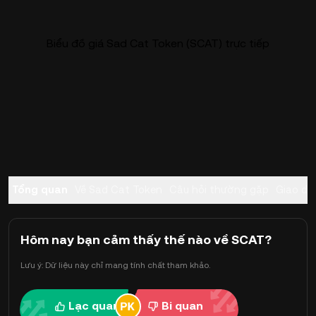
Biểu đồ giá Sad Cat Token (SCAT) trực tiếp
Tổng quan
Về Sad Cat Token
Câu hỏi thường gặp
Giao dị
Hôm nay bạn cảm thấy thế nào về SCAT?
Lưu ý: Dữ liệu này chỉ mang tính chất tham khảo.
Lạc quan
Bi quan