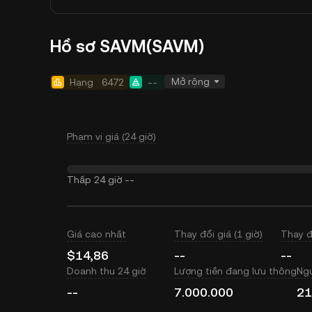
Hồ sơ SAVM(SAVM)
Mở rộng
Hạng
6472
--
Phạm vi giá (24 giờ)
Thấp 24 giờ
--
Giá cao nhất
Thay đổi giá (1 giờ)
Thay đ
$14,86
--
--
Doanh thu 24 giờ
Lượng tiền đang lưu thông
Ngu
--
7.000.000
21