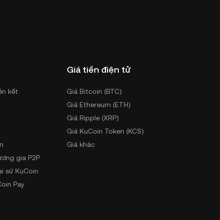
Giá tiền điện tử
ên kết
Giá Bitcoin (BTC)
Giá Ethereum (ETH)
Giá Ripple (XRP)
Giá KuCoin Token (KCS)
n
Giá khác
ương gia P2P
ại sứ KuCoin
oin Pay