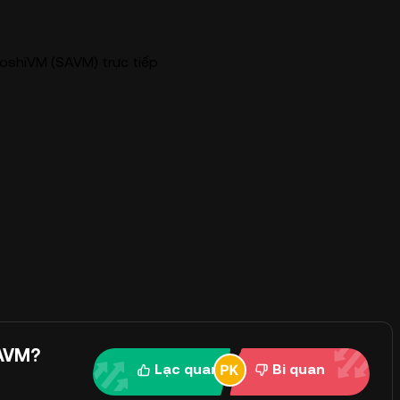
toshiVM (SAVM) trực tiếp
SAVM?
Lạc quan
Bi quan