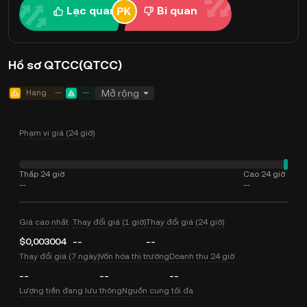
Lạc quan
Bi quan
Hồ sơ QTCC(QTCC)
Hạng
--
--
Mở rộng
Phạm vi giá (24 giờ)
Thấp 24 giờ
Cao 24 giờ
--
--
Giá cao nhất
Thay đổi giá (1 giờ)
Thay đổi giá (24 giờ)
$0,003004
--
--
Thay đổi giá (7 ngày)
Vốn hóa thị trường
Doanh thu 24 giờ
--
--
--
Lượng tiền đang lưu thông
Nguồn cung tối đa