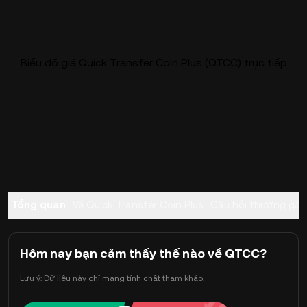
Biểu đồ giá Quick Transfer Coin Plus (QTCC) trực tiếp
Tổng quan
Về Quick Transfer Coin Plus
Câu hỏi thường gặp
Hôm nay bạn cảm thấy thế nào về QTCC?
Lưu ý: Dữ liệu này chỉ mang tính chất tham khảo.