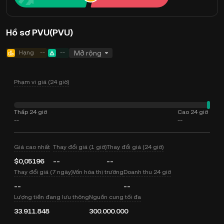
Hồ sơ PVU(PVU)
Hạng
--
--
Mở rộng
Phạm vi giá (24 giờ)
Thấp 24 giờ
Cao 24 giờ
--
--
Giá cao nhất
Thay đổi giá (1 giờ)
Thay đổi giá (24 giờ)
$0,05196
--
--
Thay đổi giá (7 ngày)
Vốn hóa thị trường
Doanh thu 24 giờ
--
--
Lượng tiền đang lưu thông
Nguồn cung tối đa
33.911.848
300.000.000