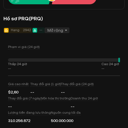
Hồ sơ PRQ(PRQ)
Hạng
2942
--
Mở rộng
Phạm vi giá (24 giờ)
Thấp 24 giờ
Cao 24 giờ
--
--
Giá cao nhất
Thay đổi giá (1 giờ)
Thay đổi giá (24 giờ)
$2,60
--
--
Thay đổi giá (7 ngày)
Vốn hóa thị trường
Doanh thu 24 giờ
--
--
Lượng tiền đang lưu thông
Nguồn cung tối đa
310.256.872
500.000.000