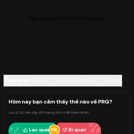
Biểu đồ giá PARSIQ (PRQ) trực tiếp
Tổng quan
Về PARSIQ
Câu hỏi thường gặp
Giao dịch
Hôm nay bạn cảm thấy thế nào về PRQ?
Lưu ý: Dữ liệu này chỉ mang tính chất tham khảo.
Lạc quan
Bi quan