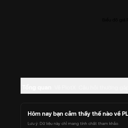
Biểu đồ giá 
Tổng quan
Về PlotX
Câu hỏi thường gặ
Hôm nay bạn cảm thấy thế nào về P
Lưu ý: Dữ liệu này chỉ mang tính chất tham khảo.