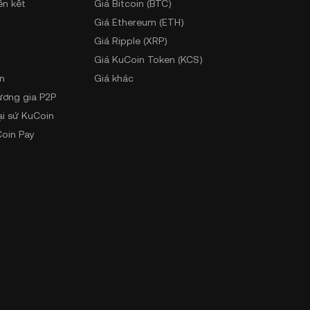
ên kết
Giá Bitcoin (BTC)
Giá Ethereum (ETH)
Giá Ripple (XRP)
Giá KuCoin Token (KCS)
n
Giá khác
ương gia P2P
ại sứ KuCoin
oin Pay