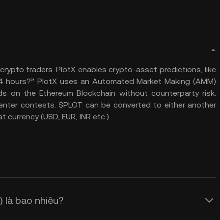
 crypto traders. PlotX enables crypto-asset predictions, like
t 4 hours?” PlotX uses an Automated Market Making (AMM)
rds on the Ethereum Blockchain without counterparty risk.
enter contests. $PLOT can be converted to either another
t currency (USD, EUR, INR etc.) .
) là bao nhiêu?