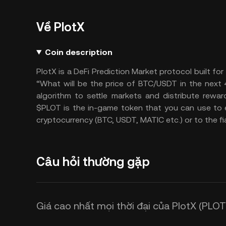
Về PlotX
Coin description
PlotX is a DeFi Prediction Market protocol built for
“What will be the price of BTC/USDT in the nex
algorithm to settle markets and distribute rewa
$PLOT is the in-game token that you can use to 
cryptocurrency (BTC, USDT, MATIC etc.) or to the fia
Câu hỏi thường gặp
Giá cao nhất mọi thời đại của PlotX (PLOT