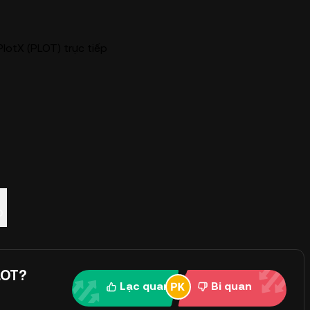
PlotX (PLOT) trực tiếp
p
LOT?
Lạc quan
Bi quan