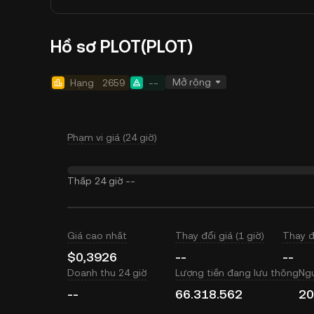
Hồ sơ PLOT(PLOT)
Mở rộng
Hạng
2659
--
Phạm vi giá (24 giờ)
Thấp 24 giờ
--
Giá cao nhất
Thay đổi giá (1 giờ)
Thay đ
$0,3926
--
--
Doanh thu 24 giờ
Lượng tiền đang lưu thông
Ngu
--
66.318.562
20