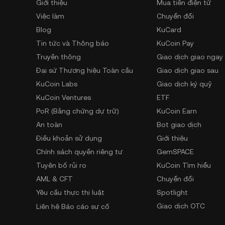
Giới thiệu
Mua tiền điện tử
Việc làm
Chuyển đổi
Blog
KuCard
Tin tức và Thông báo
KuCoin Pay
Truyền thông
Giao dịch giao ngay
Đại sứ Thương hiệu Toàn cầu
Giao dịch giao sau
KuCoin Labs
Giao dịch ký quỹ
KuCoin Ventures
ETF
PoR (Bằng chứng dự trữ)
KuCoin Earn
An toàn
Bot giao dịch
Điều khoản sử dụng
Giới thiệu
Chính sách quyền riêng tư
GemSPACE
Tuyên bố rủi ro
KuCoin Tìm hiểu
AML & CFT
Chuyển đổi
Yêu cầu thực thi luật
Spotlight
Giao dịch OTC
Liên hệ Báo cáo sự cố