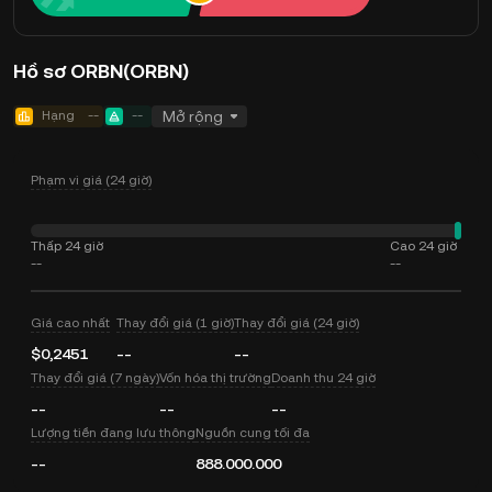
Hồ sơ ORBN(ORBN)
Hạng
--
--
Mở rộng
Phạm vi giá (24 giờ)
Thấp 24 giờ
Cao 24 giờ
--
--
Giá cao nhất
Thay đổi giá (1 giờ)
Thay đổi giá (24 giờ)
$0,2451
--
--
Thay đổi giá (7 ngày)
Vốn hóa thị trường
Doanh thu 24 giờ
--
--
--
Lượng tiền đang lưu thông
Nguồn cung tối đa
--
888.000.000