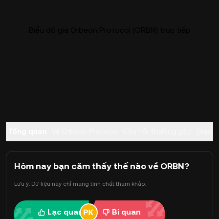
Biểu đồ giá Orbeon Protocol (ORBN) trực tiếp
Tổng quan
Về Orbeon Protocol
Câu hỏi thường gặp
Giao d
Hôm nay bạn cảm thấy thế nào về ORBN?
Lưu ý: Dữ liệu này chỉ mang tính chất tham khảo.
Lạc quan
Bi quan