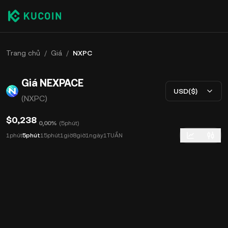
Trang chủ
/
Giá
/
NXPC
Giá NEXPACE
USD($)
(NXPC)
$0,238
0,00%
(
5phút
)
1phút
5phút
15phút
1giờ
8giờ
1ngày
1TUẦN