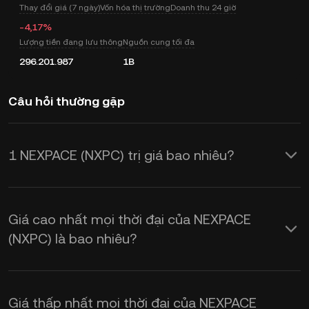
Thay đổi giá (7 ngày)
Vốn hóa thị trường
Doanh thu 24 giờ
-4,17%
Lượng tiền đang lưu thông
Nguồn cung tối đa
296.201.987
1B
Câu hỏi thường gặp
1 NEXPACE (NXPC) trị giá bao nhiêu?
KuCoin cung cấp thông tin cập nhật về
giá USD theo thời gian thực cho
Giá cao nhất mọi thời đại của NEXPACE
NEXPACE (NXPC). Giá NEXPACE chịu
(NXPC) là bao nhiêu?
ảnh hưởng bởi cung và cầu, cũng như
tâm lý thị trường. Sử dụng Máy tính
Giá thấp nhất mọi thời đại của NEXPACE
KuCoin để nhận tỷ giá hối đoái từ