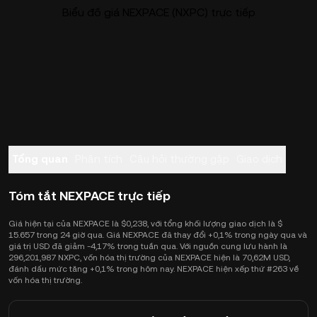
Biểu đồ giá NEXPACE (NXPC) trực tiếp
Tổng quan
Phân tích
Câu hỏi thường gặp
Giao dịch
Tóm tắt NEXPACE trực tiếp
Giá hiện tại của NEXPACE là $0,238, với tổng khối lượng giao dịch là $
15.657 trong 24 giờ qua. Giá NEXPACE đã thay đổi +0,1% trong ngày qua và
giá trị USD đã giảm -4,17% trong tuần qua. Với nguồn cung lưu hành là
296,201,987 NXPC, vốn hóa thị trường của NEXPACE hiện là 70,62M USD,
đánh dấu mức tăng +0,1% trong hôm nay. NEXPACE hiện xếp thứ #263 về
vốn hóa thị trường.