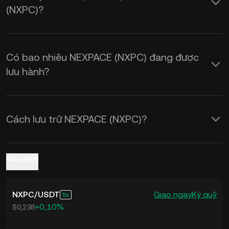
(NXPC)?
NXPC sang USD
theo thời gian thực.
Có bao nhiêu NEXPACE (NXPC) đang được
lưu hành?
Cách lưu trữ NEXPACE (NXPC)?
Giao dịch
NXPC
/
USDT
Giao ngay
Ký quỹ
5
+0,10%
$0,238