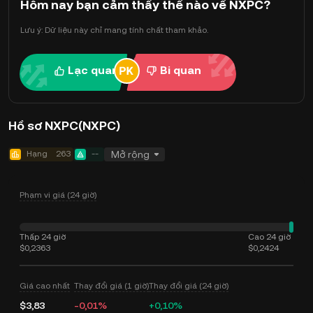
Hôm nay bạn cảm thấy thế nào về NXPC?
Lưu ý: Dữ liệu này chỉ mang tính chất tham khảo.
Lạc quan
Bi quan
Hồ sơ NXPC(NXPC)
Hạng
263
--
Mở rộng
Phạm vi giá (24 giờ)
Thấp 24 giờ
Cao 24 giờ
$0,2363
$0,2424
Giá cao nhất
Thay đổi giá (1 giờ)
Thay đổi giá (24 giờ)
$3,83
-0,01%
+0,10%