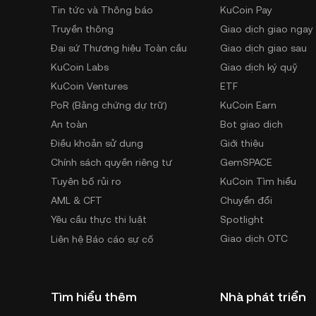
Tin tức và Thông báo
KuCoin Pay
Truyền thông
Giao dịch giao ngay
Đại sứ Thương hiệu Toàn cầu
Giao dịch giao sau
KuCoin Labs
Giao dịch ký quỹ
KuCoin Ventures
ETF
PoR (Bằng chứng dự trữ)
KuCoin Earn
An toàn
Bot giao dịch
Điều khoản sử dụng
Giới thiệu
Chính sách quyền riêng tư
GemSPACE
Tuyên bố rủi ro
KuCoin Tìm hiểu
AML & CFT
Chuyển đổi
Yêu cầu thực thi luật
Spotlight
Giao dịch OTC
Liên hệ Báo cáo sự cố
Tìm hiểu thêm
Nhà phát triển