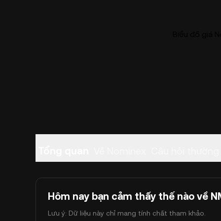
Biểu đồ giá N
Tổng quan
Về Nominex
Câu hỏi thường
Hôm nay bạn cảm thấy thế nào về 
Lưu ý: Dữ liệu này chỉ mang tính chất tham khảo.