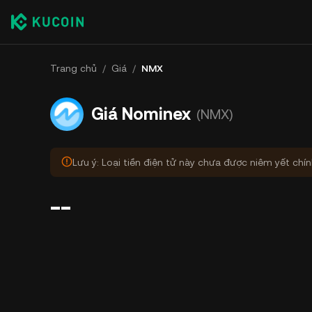
Trang chủ
/
Giá
/
NMX
Giá Nominex
(NMX)
Lưu ý: Loại tiền điện tử này chưa được niêm yết chí
--