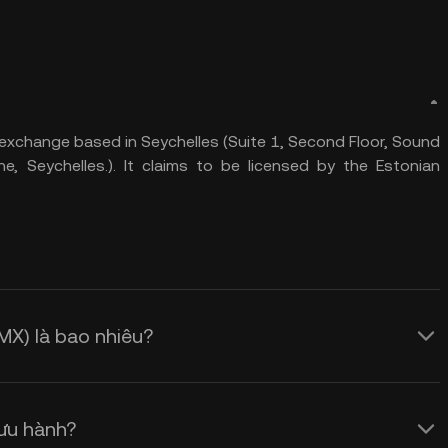
exchange based in Seychelles (Suite 1, Second Floor, Sound
he, Seychelles.). It claims to be licensed by the Estonian
MX) là bao nhiêu?
ưu hành?