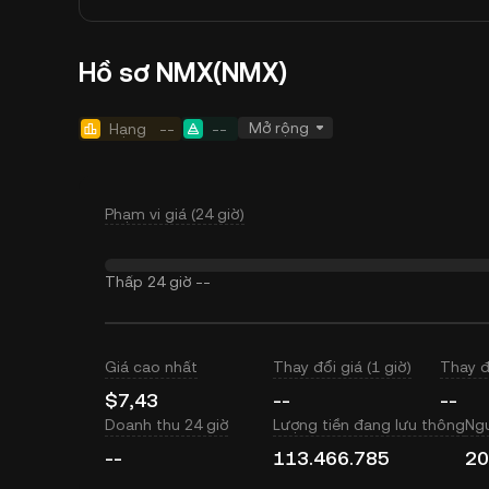
Hồ sơ NMX(NMX)
Mở rộng
Hạng
--
--
Phạm vi giá (24 giờ)
Thấp 24 giờ
--
Giá cao nhất
Thay đổi giá (1 giờ)
Thay đ
$7,43
--
--
Doanh thu 24 giờ
Lượng tiền đang lưu thông
Ngu
--
113.466.785
20