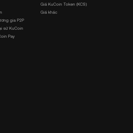
Giá KuCoin Token (KCS)
n
Giá khác
ương gia P2P
ại sứ KuCoin
oin Pay