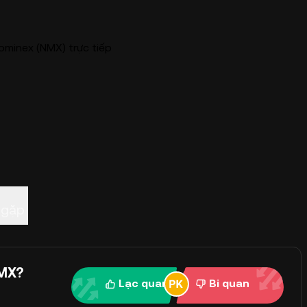
ominex (NMX) trực tiếp
 gặp
NMX?
Lạc quan
Bi quan