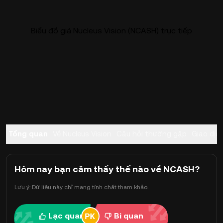
Biểu đồ giá Nucleus Vision (NCASH) trực tiếp
Tổng quan
Về Nucleus Vision
Câu hỏi thường gặp
Giao dịc
Hôm nay bạn cảm thấy thế nào về NCASH?
Lưu ý: Dữ liệu này chỉ mang tính chất tham khảo.
Lạc quan
Bi quan