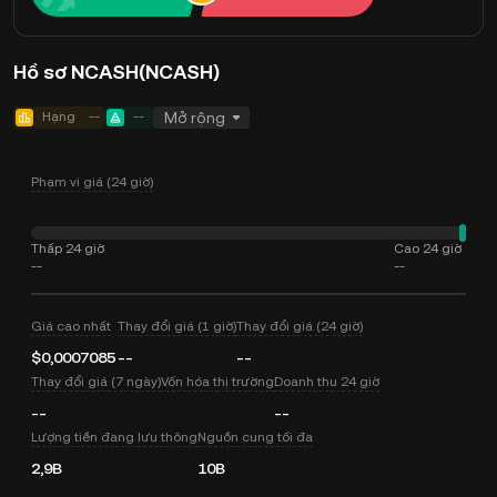
Hồ sơ NCASH(NCASH)
Hạng
--
--
Mở rộng
Phạm vi giá (24 giờ)
Thấp 24 giờ
Cao 24 giờ
--
--
Giá cao nhất
Thay đổi giá (1 giờ)
Thay đổi giá (24 giờ)
$0,0007085
--
--
Thay đổi giá (7 ngày)
Vốn hóa thị trường
Doanh thu 24 giờ
--
--
Lượng tiền đang lưu thông
Nguồn cung tối đa
2,9B
10B