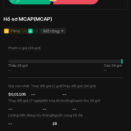
Hồ sơ MCAP(MCAP)
Hạng
--
--
Mở rộng
Phạm vi giá (24 giờ)
Thấp 24 giờ
Cao 24 giờ
--
--
Giá cao nhất
Thay đổi giá (1 giờ)
Thay đổi giá (24 giờ)
$0,01105
--
--
Thay đổi giá (7 ngày)
Vốn hóa thị trường
Doanh thu 24 giờ
--
--
--
Lượng tiền đang lưu thông
Nguồn cung tối đa
--
1B