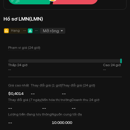
Hồ sơ LMN(LMN)
Hạng
--
--
Mở rộng
Phạm vi giá (24 giờ)
Thấp 24 giờ
Cao 24 giờ
--
--
Giá cao nhất
Thay đổi giá (1 giờ)
Thay đổi giá (24 giờ)
$0,4014
--
--
Thay đổi giá (7 ngày)
Vốn hóa thị trường
Doanh thu 24 giờ
--
--
--
Lượng tiền đang lưu thông
Nguồn cung tối đa
--
10.000.000