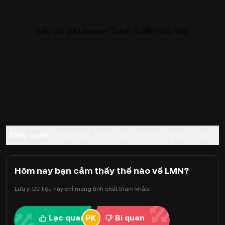
Biểu đồ giá Lemonn Token (LMN) trực tiếp
Tổng quan
Về Lemonn Token
Câu hỏi thường gặp
Giao dịc
Hôm nay bạn cảm thấy thế nào về LMN?
Lưu ý: Dữ liệu này chỉ mang tính chất tham khảo.
Lạc quan
Bi quan