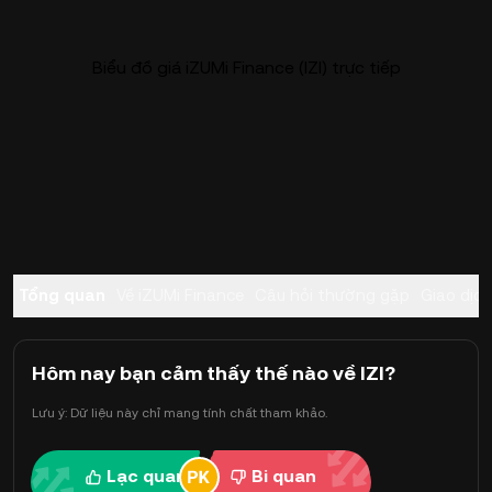
Biểu đồ giá iZUMi Finance (IZI) trực tiếp
Tổng quan
Về iZUMi Finance
Câu hỏi thường gặp
Giao dịch
Hôm nay bạn cảm thấy thế nào về IZI?
Lưu ý: Dữ liệu này chỉ mang tính chất tham khảo.
Lạc quan
Bi quan