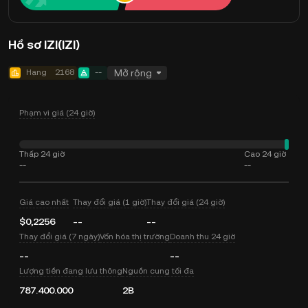
Hồ sơ IZI(IZI)
Hạng
2168
--
Mở rộng
Phạm vi giá (24 giờ)
Thấp 24 giờ
Cao 24 giờ
--
--
Giá cao nhất
Thay đổi giá (1 giờ)
Thay đổi giá (24 giờ)
$0,2256
--
--
Thay đổi giá (7 ngày)
Vốn hóa thị trường
Doanh thu 24 giờ
--
--
Lượng tiền đang lưu thông
Nguồn cung tối đa
787.400.000
2B