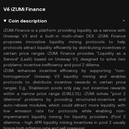
Về iZUMi Finance
Coin description
iZUMi Finance is a platform providing liquidity as a service with
Uniswap V3 and a built-in multi-chain DEX. iZUMi Finance
proposes innovative liquidity mining protocols to help
protocols attract liquidity efficiently by distributing incentives in
certain price ranges. iZUMi Finance provides “Liquidity as a
Service” (LaaS) based on Uniswap V3, designed to solve two
problems: incentive inefficiency and pool 2 dillema.
iZUMi enhances incentive efficiency by supporting “non-
homogenous” Uniswap V3 liquidity mining and enables
protocols to distribute incentive rewards in certain price
ranges. E.g., Stablecoin pools only pay out incentive rewards
within a narrow price range (0.99,1.01). iZUMi solves “pool 2
dilemma” problems by providing structured-incentive and
auto-rebase modules, which could attract more liquidity with
low emission rate for protocols while enabling non-
impermanent liquidity mining for liquidity providers. (Pool 2
dilemma - high APR liquidity mining incentives in pool 2 usually
brings high inflation rate and sell pressure)