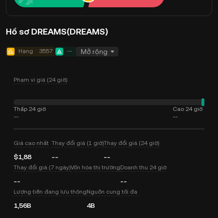
Hồ sơ DREAMS(DREAMS)
Hạng
3557
--
Mở rộng
Phạm vi giá (24 giờ)
Thấp 24 giờ
Cao 24 giờ
--
--
Giá cao nhất
Thay đổi giá (1 giờ)
Thay đổi giá (24 giờ)
$1,88
--
--
Thay đổi giá (7 ngày)
Vốn hóa thị trường
Doanh thu 24 giờ
--
--
Lượng tiền đang lưu thông
Nguồn cung tối đa
1,56B
4B