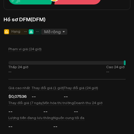
Hồ sơ DFM(DFM)
Hạng
--
--
Mở rộng
Phạm vi giá (24 giờ)
Thấp 24 giờ
Cao 24 giờ
--
--
Giá cao nhất
Thay đổi giá (1 giờ)
Thay đổi giá (24 giờ)
$0,07536
--
--
Thay đổi giá (7 ngày)
Vốn hóa thị trường
Doanh thu 24 giờ
--
--
--
Lượng tiền đang lưu thông
Nguồn cung tối đa
--
--