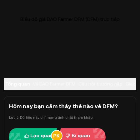
Biểu đồ giá DAO Farmer DFM (DFM) trực tiếp
Tổng quan
Về DAO Farmer DFM
Câu hỏi thường gặp
Giao d
Hôm nay bạn cảm thấy thế nào về DFM?
Lưu ý: Dữ liệu này chỉ mang tính chất tham khảo.
Lạc quan
Bi quan