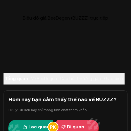
Biểu đồ giá BeeDegen (BUZZZ) trực tiếp
Tổng quan
Về BeeDegen
Câu hỏi thường gặp
Giao dịch
Hôm nay bạn cảm thấy thế nào về BUZZZ?
Lưu ý: Dữ liệu này chỉ mang tính chất tham khảo.
Lạc quan
Bi quan