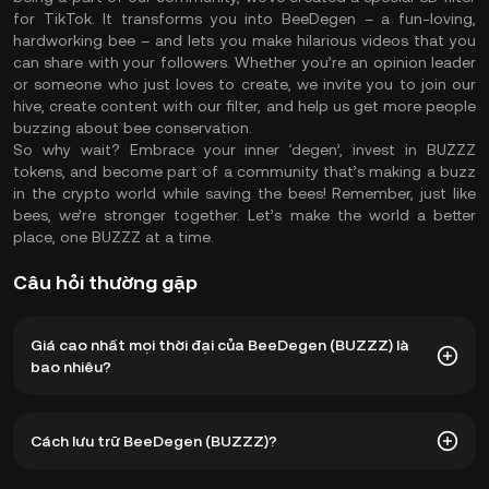
for TikTok. It transforms you into BeeDegen – a fun-loving,
hardworking bee – and lets you make hilarious videos that you
can share with your followers. Whether you’re an opinion leader
or someone who just loves to create, we invite you to join our
hive, create content with our filter, and help us get more people
buzzing about bee conservation.
So why wait? Embrace your inner ‘degen’, invest in BUZZZ
tokens, and become part of a community that’s making a buzz
in the crypto world while saving the bees! Remember, just like
bees, we’re stronger together. Let’s make the world a better
place, one BUZZZ at a time.
Câu hỏi thường gặp
Giá cao nhất mọi thời đại của BeeDegen (BUZZZ) là
bao nhiêu?
Giá cao nhất mọi thời đại của BeeDegen (BUZZZ) là
Cách lưu trữ BeeDegen (BUZZZ)?
$0,0₅1184. Giá hiện tại của BUZZZ đã giảm -- so với mức
cao nhất mọi thời đại.