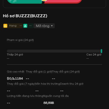
Hồ sơ BUZZZ(BUZZZ)
Hạng
--
--
Mở rộng
Phạm vi giá (24 giờ)
Thấp 24 giờ
Cao 24 giờ
--
--
Giá cao nhất
Thay đổi giá (1 giờ)
Thay đổi giá (24 giờ)
$0,0₅1184
--
--
Thay đổi giá (7 ngày)
Vốn hóa thị trường
Doanh thu 24 giờ
--
--
--
Lượng tiền đang lưu thông
Nguồn cung tối đa
--
88,89B