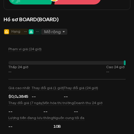
Hồ sơ BOARD(BOARD)
Hạng
--
--
Mở rộng
Phạm vi giá (24 giờ)
Thấp 24 giờ
Cao 24 giờ
--
--
Giá cao nhất
Thay đổi giá (1 giờ)
Thay đổi giá (24 giờ)
$0,0₄3845
--
--
Thay đổi giá (7 ngày)
Vốn hóa thị trường
Doanh thu 24 giờ
--
--
--
Lượng tiền đang lưu thông
Nguồn cung tối đa
--
10B