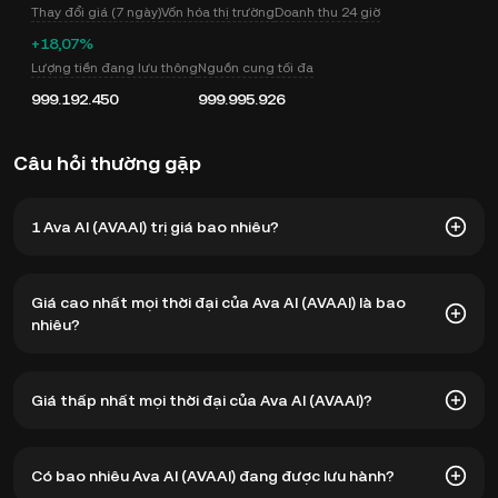
Thay đổi giá (7 ngày)
Vốn hóa thị trường
Doanh thu 24 giờ
+18,07%
Lượng tiền đang lưu thông
Nguồn cung tối đa
999.192.450
999.995.926
Câu hỏi thường gặp
1 Ava AI (AVAAI) trị giá bao nhiêu?
KuCoin cung cấp thông tin cập nhật về giá USD theo thời
Giá cao nhất mọi thời đại của Ava AI (AVAAI) là bao
gian thực cho Ava AI (AVAAI). Giá Ava AI chịu ảnh hưởng bởi
nhiêu?
cung và cầu, cũng như tâm lý thị trường. Sử dụng Máy tính
KuCoin để nhận tỷ giá hối đoái từ
AVAAI sang USD
theo
thời gian thực.
Giá cao nhất mọi thời đại của Ava AI (AVAAI) là $0,335. Giá
Giá thấp nhất mọi thời đại của Ava AI (AVAAI)?
hiện tại của AVAAI đã giảm 97,41% so với mức cao nhất
mọi thời đại.
Giá thấp nhất mọi thời đại của Ava AI (AVAAI) là $0,004374.
Có bao nhiêu Ava AI (AVAAI) đang được lưu hành?
Giá hiện tại của AVAAI tăng 98,41% so với mức thấp nhất