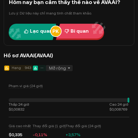
Hôm nay bạn cảm thấy thế nào về AVAAI?
Lưu ý: Dữ liệu này chỉ mang tính chất tham khảo.
Lạc quan
Bi quan
Hồ sơ AVAAI(AVAAI)
Hạng
943
--
Mở rộng
Phạm vi giá (24 giờ)
Thấp 24 giờ
Cao 24 giờ
$0,00832
$0,008769
Giá cao nhất
Thay đổi giá (1 giờ)
Thay đổi giá (24 giờ)
$0,335
-0,11%
+3,57%