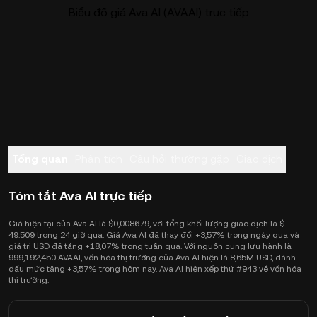
Biểu đồ giá Ava AI (AVAAI) trực tiếp
Tổng quan
Phân tích
Câu hỏi thường gặp
Giao dịch
Tóm tắt Ava AI trực tiếp
Giá hiện tại của Ava AI là $0,008679, với tổng khối lượng giao dịch là $
49.509 trong 24 giờ qua. Giá Ava AI đã thay đổi +3,57% trong ngày qua và
giá trị USD đã tăng +18,07% trong tuần qua. Với nguồn cung lưu hành là
999,192,450 AVAAI, vốn hóa thị trường của Ava AI hiện là 8,65M USD, đánh
dấu mức tăng +3,57% trong hôm nay. Ava AI hiện xếp thứ #943 về vốn hóa
thị trường.