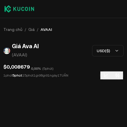
Trang chủ
/
Giá
/
AVAAI
Giá Ava AI
USD($)
(AVAAI)
$0,008679
0,00%
(
5phút
)
1phút
5phút
15phút
1giờ
8giờ
1ngày
1TUẦN