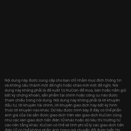
Nội dung này được cung cấp cho bạn chỉ nhằm mục đích thông tin
và không cấu thành một đề nghị hoặc chào mời một đề nghị. Nội
dung này không phải là đề xuất từ KuCoin để mua, bán hoặc nắm giữ
bất kỳ chứng khoán, sản phẩm tài chính hoặc công cụ nào được
tham chiếu trong nội dung. Nội dung này không phải là lời khuyên
đầu tư, lời khuyên tài chính, lời khuyên giao dịch hay bất kỳ hình
thức lời khuyên nào khác. Dữ liệu được trình bày ở đây có thể phản
ánh giá của tài sản được giao dịch trên sàn giao dịch KuCoin cũng
như các sàn giao dịch tiền điện tử khác hoặc dữ liệu thị trường từ
các nền tảng khác. KuCoin có thể sẽ tính phí xử lý các giao dịch tiền
điện tử có thể không phản ánh trong giá chuyển đổi được hiển thị.