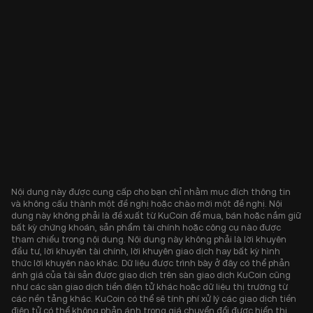
Nội dung này được cung cấp cho bạn chỉ nhằm mục đích thông tin
và không cấu thành một đề nghị hoặc chào mời một đề nghị. Nội
dung này không phải là đề xuất từ KuCoin để mua, bán hoặc nắm giữ
bất kỳ chứng khoán, sản phẩm tài chính hoặc công cụ nào được
tham chiếu trong nội dung. Nội dung này không phải là lời khuyên
đầu tư, lời khuyên tài chính, lời khuyên giao dịch hay bất kỳ hình
thức lời khuyên nào khác. Dữ liệu được trình bày ở đây có thể phản
ánh giá của tài sản được giao dịch trên sàn giao dịch KuCoin cũng
như các sàn giao dịch tiền điện tử khác hoặc dữ liệu thị trường từ
các nền tảng khác. KuCoin có thể sẽ tính phí xử lý các giao dịch tiền
điện tử có thể không phản ánh trong giá chuyển đổi được hiển thị.