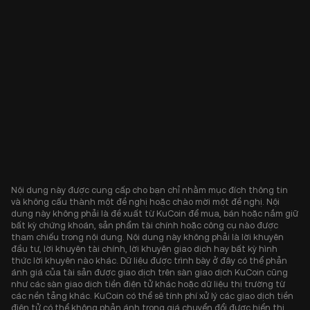
Nội dung này được cung cấp cho bạn chỉ nhằm mục đích thông tin
và không cấu thành một đề nghị hoặc chào mời một đề nghị. Nội
dung này không phải là đề xuất từ KuCoin để mua, bán hoặc nắm giữ
bất kỳ chứng khoán, sản phẩm tài chính hoặc công cụ nào được
tham chiếu trong nội dung. Nội dung này không phải là lời khuyên
đầu tư, lời khuyên tài chính, lời khuyên giao dịch hay bất kỳ hình
thức lời khuyên nào khác. Dữ liệu được trình bày ở đây có thể phản
ánh giá của tài sản được giao dịch trên sàn giao dịch KuCoin cũng
như các sàn giao dịch tiền điện tử khác hoặc dữ liệu thị trường từ
các nền tảng khác. KuCoin có thể sẽ tính phí xử lý các giao dịch tiền
điện tử có thể không phản ánh trong giá chuyển đổi được hiển thị.