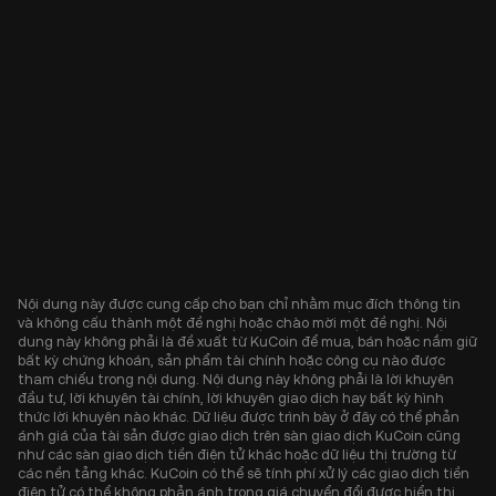
Nội dung này được cung cấp cho bạn chỉ nhằm mục đích thông tin
và không cấu thành một đề nghị hoặc chào mời một đề nghị. Nội
dung này không phải là đề xuất từ KuCoin để mua, bán hoặc nắm giữ
bất kỳ chứng khoán, sản phẩm tài chính hoặc công cụ nào được
tham chiếu trong nội dung. Nội dung này không phải là lời khuyên
đầu tư, lời khuyên tài chính, lời khuyên giao dịch hay bất kỳ hình
thức lời khuyên nào khác. Dữ liệu được trình bày ở đây có thể phản
ánh giá của tài sản được giao dịch trên sàn giao dịch KuCoin cũng
như các sàn giao dịch tiền điện tử khác hoặc dữ liệu thị trường từ
các nền tảng khác. KuCoin có thể sẽ tính phí xử lý các giao dịch tiền
điện tử có thể không phản ánh trong giá chuyển đổi được hiển thị.