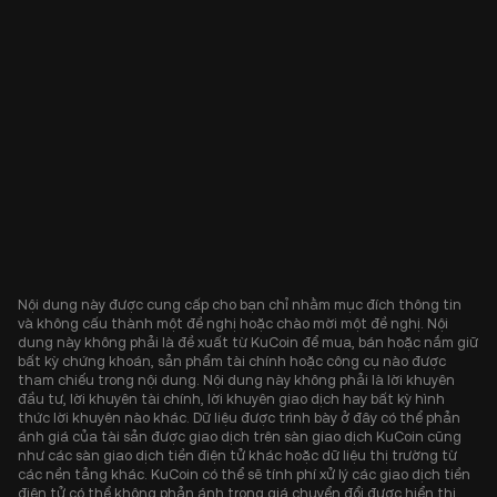
Nội dung này được cung cấp cho bạn chỉ nhằm mục đích thông tin
và không cấu thành một đề nghị hoặc chào mời một đề nghị. Nội
dung này không phải là đề xuất từ KuCoin để mua, bán hoặc nắm giữ
bất kỳ chứng khoán, sản phẩm tài chính hoặc công cụ nào được
tham chiếu trong nội dung. Nội dung này không phải là lời khuyên
đầu tư, lời khuyên tài chính, lời khuyên giao dịch hay bất kỳ hình
thức lời khuyên nào khác. Dữ liệu được trình bày ở đây có thể phản
ánh giá của tài sản được giao dịch trên sàn giao dịch KuCoin cũng
như các sàn giao dịch tiền điện tử khác hoặc dữ liệu thị trường từ
các nền tảng khác. KuCoin có thể sẽ tính phí xử lý các giao dịch tiền
điện tử có thể không phản ánh trong giá chuyển đổi được hiển thị.