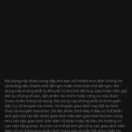
Nội dung này được cung cấp cho bạn chỉ nhằm mục đích thông tin
và không cấu thành một đề nghị hoặc chào mời một đề nghị. Nội
dung này không phải là đề xuất từ KuCoin để mua, bán hoặc nắm giữ
bất kỳ chứng khoán, sản phẩm tài chính hoặc công cụ nào được
tham chiếu trong nội dung. Nội dung này không phải là lời khuyên
đầu tư, lời khuyên tài chính, lời khuyên giao dịch hay bất kỳ hình
thức lời khuyên nào khác. Dữ liệu được trình bày ở đây có thể phản
ánh giá của tài sản được giao dịch trên sàn giao dịch KuCoin cũng
như các sàn giao dịch tiền điện tử khác hoặc dữ liệu thị trường từ
các nền tảng khác. KuCoin có thể sẽ tính phí xử lý các giao dịch tiền
điện tử có thể không phản ánh trong giá chuyển đổi được hiển thị.