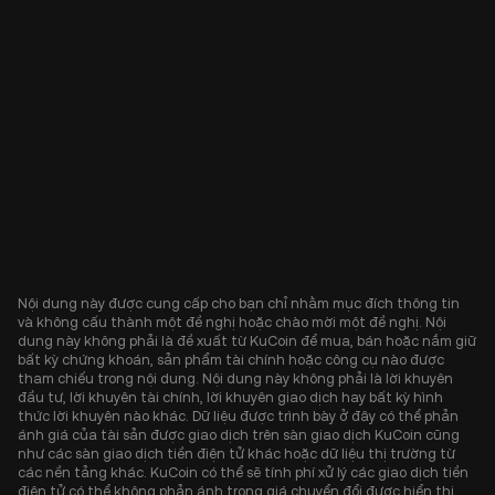
Nội dung này được cung cấp cho bạn chỉ nhằm mục đích thông tin
và không cấu thành một đề nghị hoặc chào mời một đề nghị. Nội
dung này không phải là đề xuất từ KuCoin để mua, bán hoặc nắm giữ
bất kỳ chứng khoán, sản phẩm tài chính hoặc công cụ nào được
tham chiếu trong nội dung. Nội dung này không phải là lời khuyên
đầu tư, lời khuyên tài chính, lời khuyên giao dịch hay bất kỳ hình
thức lời khuyên nào khác. Dữ liệu được trình bày ở đây có thể phản
ánh giá của tài sản được giao dịch trên sàn giao dịch KuCoin cũng
như các sàn giao dịch tiền điện tử khác hoặc dữ liệu thị trường từ
các nền tảng khác. KuCoin có thể sẽ tính phí xử lý các giao dịch tiền
điện tử có thể không phản ánh trong giá chuyển đổi được hiển thị.