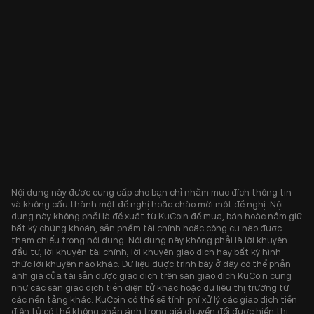
Nội dung này được cung cấp cho bạn chỉ nhằm mục đích thông tin
và không cấu thành một đề nghị hoặc chào mời một đề nghị. Nội
dung này không phải là đề xuất từ KuCoin để mua, bán hoặc nắm giữ
bất kỳ chứng khoán, sản phẩm tài chính hoặc công cụ nào được
tham chiếu trong nội dung. Nội dung này không phải là lời khuyên
đầu tư, lời khuyên tài chính, lời khuyên giao dịch hay bất kỳ hình
thức lời khuyên nào khác. Dữ liệu được trình bày ở đây có thể phản
ánh giá của tài sản được giao dịch trên sàn giao dịch KuCoin cũng
như các sàn giao dịch tiền điện tử khác hoặc dữ liệu thị trường từ
các nền tảng khác. KuCoin có thể sẽ tính phí xử lý các giao dịch tiền
điện tử có thể không phản ánh trong giá chuyển đổi được hiển thị.