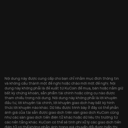
Nội dung này được cung cấp cho bạn chỉ nhằm mục đích thông tin
và không cấu thành một đề nghị hoặc chào mời một đề nghị. Nội
dung này không phải là đề xuất từ KuCoin để mua, bán hoặc nắm giữ
bất kỳ chứng khoán, sản phẩm tài chính hoặc công cụ nào được
tham chiếu trong nội dung. Nội dung này không phải là lời khuyên
đầu tư, lời khuyên tài chính, lời khuyên giao dịch hay bất kỳ hình
thức lời khuyên nào khác. Dữ liệu được trình bày ở đây có thể phản
ánh giá của tài sản được giao dịch trên sàn giao dịch KuCoin cũng
như các sàn giao dịch tiền điện tử khác hoặc dữ liệu thị trường từ
các nền tảng khác. KuCoin có thể sẽ tính phí xử lý các giao dịch tiền
điện tử có thể không phản ánh trong giá chuyển đổi được hiển thị.