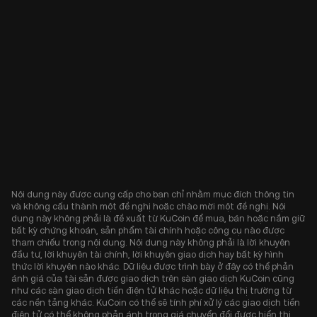
Nội dung này được cung cấp cho bạn chỉ nhằm mục đích thông tin
và không cấu thành một đề nghị hoặc chào mời một đề nghị. Nội
dung này không phải là đề xuất từ KuCoin để mua, bán hoặc nắm giữ
bất kỳ chứng khoán, sản phẩm tài chính hoặc công cụ nào được
tham chiếu trong nội dung. Nội dung này không phải là lời khuyên
đầu tư, lời khuyên tài chính, lời khuyên giao dịch hay bất kỳ hình
thức lời khuyên nào khác. Dữ liệu được trình bày ở đây có thể phản
ánh giá của tài sản được giao dịch trên sàn giao dịch KuCoin cũng
như các sàn giao dịch tiền điện tử khác hoặc dữ liệu thị trường từ
các nền tảng khác. KuCoin có thể sẽ tính phí xử lý các giao dịch tiền
điện tử có thể không phản ánh trong giá chuyển đổi được hiển thị.