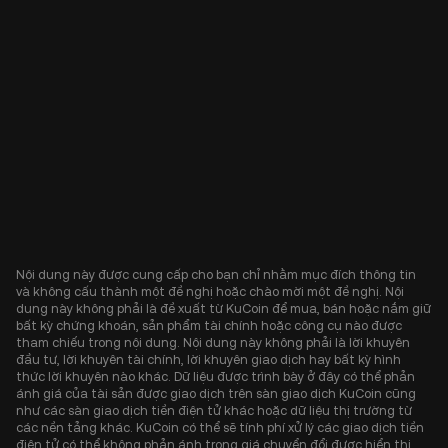
Nội dung này được cung cấp cho bạn chỉ nhằm mục đích thông tin
và không cấu thành một đề nghị hoặc chào mời một đề nghị. Nội
dung này không phải là đề xuất từ KuCoin để mua, bán hoặc nắm giữ
bất kỳ chứng khoán, sản phẩm tài chính hoặc công cụ nào được
tham chiếu trong nội dung. Nội dung này không phải là lời khuyên
đầu tư, lời khuyên tài chính, lời khuyên giao dịch hay bất kỳ hình
thức lời khuyên nào khác. Dữ liệu được trình bày ở đây có thể phản
ánh giá của tài sản được giao dịch trên sàn giao dịch KuCoin cũng
như các sàn giao dịch tiền điện tử khác hoặc dữ liệu thị trường từ
các nền tảng khác. KuCoin có thể sẽ tính phí xử lý các giao dịch tiền
điện tử có thể không phản ánh trong giá chuyển đổi được hiển thị.