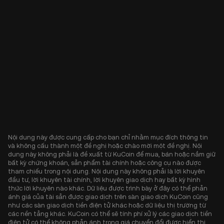
Nội dung này được cung cấp cho bạn chỉ nhằm mục đích thông tin
và không cấu thành một đề nghị hoặc chào mời một đề nghị. Nội
dung này không phải là đề xuất từ KuCoin để mua, bán hoặc nắm giữ
bất kỳ chứng khoán, sản phẩm tài chính hoặc công cụ nào được
tham chiếu trong nội dung. Nội dung này không phải là lời khuyên
đầu tư, lời khuyên tài chính, lời khuyên giao dịch hay bất kỳ hình
thức lời khuyên nào khác. Dữ liệu được trình bày ở đây có thể phản
ánh giá của tài sản được giao dịch trên sàn giao dịch KuCoin cũng
như các sàn giao dịch tiền điện tử khác hoặc dữ liệu thị trường từ
các nền tảng khác. KuCoin có thể sẽ tính phí xử lý các giao dịch tiền
điện tử có thể không phản ánh trong giá chuyển đổi được hiển thị.