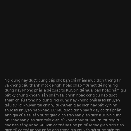
Nội dung này được cung cấp cho bạn chỉ nhằm mục đích thông tin
và không cấu thành một đề nghị hoặc chào mời một đề nghị. Nội
dung này không phải là đề xuất từ KuCoin để mua, bán hoặc nắm giữ
bất kỳ chứng khoán, sản phẩm tài chính hoặc công cụ nào được
tham chiếu trong nội dung. Nội dung này không phải là lời khuyên
đầu tư, lời khuyên tài chính, lời khuyên giao dịch hay bất kỳ hình
thức lời khuyên nào khác. Dữ liệu được trình bày ở đây có thể phản
ánh giá của tài sản được giao dịch trên sàn giao dịch KuCoin cũng
như các sàn giao dịch tiền điện tử khác hoặc dữ liệu thị trường từ
các nền tảng khác. KuCoin có thể sẽ tính phí xử lý các giao dịch tiền
điện tử có thể không phản ánh trong giá chuyển đổi được hiển thị.