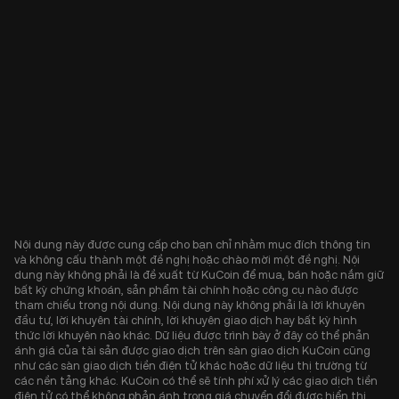
Nội dung này được cung cấp cho bạn chỉ nhằm mục đích thông tin
và không cấu thành một đề nghị hoặc chào mời một đề nghị. Nội
dung này không phải là đề xuất từ KuCoin để mua, bán hoặc nắm giữ
bất kỳ chứng khoán, sản phẩm tài chính hoặc công cụ nào được
tham chiếu trong nội dung. Nội dung này không phải là lời khuyên
đầu tư, lời khuyên tài chính, lời khuyên giao dịch hay bất kỳ hình
thức lời khuyên nào khác. Dữ liệu được trình bày ở đây có thể phản
ánh giá của tài sản được giao dịch trên sàn giao dịch KuCoin cũng
như các sàn giao dịch tiền điện tử khác hoặc dữ liệu thị trường từ
các nền tảng khác. KuCoin có thể sẽ tính phí xử lý các giao dịch tiền
điện tử có thể không phản ánh trong giá chuyển đổi được hiển thị.