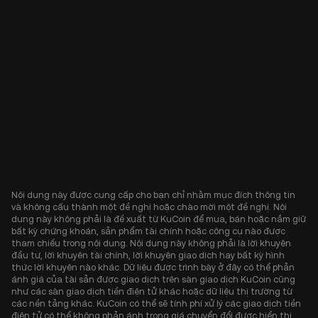
Nội dung này được cung cấp cho bạn chỉ nhằm mục đích thông tin
và không cấu thành một đề nghị hoặc chào mời một đề nghị. Nội
dung này không phải là đề xuất từ KuCoin để mua, bán hoặc nắm giữ
bất kỳ chứng khoán, sản phẩm tài chính hoặc công cụ nào được
tham chiếu trong nội dung. Nội dung này không phải là lời khuyên
đầu tư, lời khuyên tài chính, lời khuyên giao dịch hay bất kỳ hình
thức lời khuyên nào khác. Dữ liệu được trình bày ở đây có thể phản
ánh giá của tài sản được giao dịch trên sàn giao dịch KuCoin cũng
như các sàn giao dịch tiền điện tử khác hoặc dữ liệu thị trường từ
các nền tảng khác. KuCoin có thể sẽ tính phí xử lý các giao dịch tiền
điện tử có thể không phản ánh trong giá chuyển đổi được hiển thị.