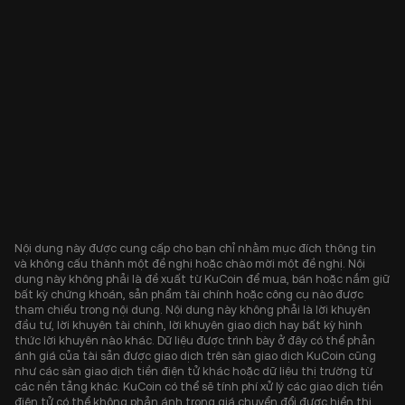
Nội dung này được cung cấp cho bạn chỉ nhằm mục đích thông tin
và không cấu thành một đề nghị hoặc chào mời một đề nghị. Nội
dung này không phải là đề xuất từ KuCoin để mua, bán hoặc nắm giữ
bất kỳ chứng khoán, sản phẩm tài chính hoặc công cụ nào được
tham chiếu trong nội dung. Nội dung này không phải là lời khuyên
đầu tư, lời khuyên tài chính, lời khuyên giao dịch hay bất kỳ hình
thức lời khuyên nào khác. Dữ liệu được trình bày ở đây có thể phản
ánh giá của tài sản được giao dịch trên sàn giao dịch KuCoin cũng
như các sàn giao dịch tiền điện tử khác hoặc dữ liệu thị trường từ
các nền tảng khác. KuCoin có thể sẽ tính phí xử lý các giao dịch tiền
điện tử có thể không phản ánh trong giá chuyển đổi được hiển thị.