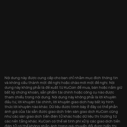
Nội dung này được cung cấp cho bạn chỉ nhằm mục đích thông tin
và không cấu thành một đề nghị hoặc chào mời một đề nghị. Nội
dung này không phải là đề xuất từ KuCoin để mua, bán hoặc nắm giữ
bất kỳ chứng khoán, sản phẩm tài chính hoặc công cụ nào được
tham chiếu trong nội dung. Nội dung này không phải là lời khuyên
đầu tư, lời khuyên tài chính, lời khuyên giao dịch hay bất kỳ hình
thức lời khuyên nào khác. Dữ liệu được trình bày ở đây có thể phản
ánh giá của tài sản được giao dịch trên sàn giao dịch KuCoin cũng
như các sàn giao dịch tiền điện tử khác hoặc dữ liệu thị trường từ
các nền tảng khác. KuCoin có thể sẽ tính phí xử lý các giao dịch tiền
điện tử có thể không phản ánh trong giá chuyển đổi được hiển thị.