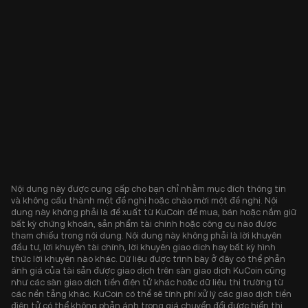
Nội dung này được cung cấp cho bạn chỉ nhằm mục đích thông tin
và không cấu thành một đề nghị hoặc chào mời một đề nghị. Nội
dung này không phải là đề xuất từ KuCoin để mua, bán hoặc nắm giữ
bất kỳ chứng khoán, sản phẩm tài chính hoặc công cụ nào được
tham chiếu trong nội dung. Nội dung này không phải là lời khuyên
đầu tư, lời khuyên tài chính, lời khuyên giao dịch hay bất kỳ hình
thức lời khuyên nào khác. Dữ liệu được trình bày ở đây có thể phản
ánh giá của tài sản được giao dịch trên sàn giao dịch KuCoin cũng
như các sàn giao dịch tiền điện tử khác hoặc dữ liệu thị trường từ
các nền tảng khác. KuCoin có thể sẽ tính phí xử lý các giao dịch tiền
điện tử có thể không phản ánh trong giá chuyển đổi được hiển thị.