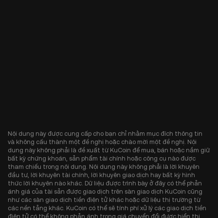
Nội dung này được cung cấp cho bạn chỉ nhằm mục đích thông tin
và không cấu thành một đề nghị hoặc chào mời một đề nghị. Nội
dung này không phải là đề xuất từ KuCoin để mua, bán hoặc nắm giữ
bất kỳ chứng khoán, sản phẩm tài chính hoặc công cụ nào được
tham chiếu trong nội dung. Nội dung này không phải là lời khuyên
đầu tư, lời khuyên tài chính, lời khuyên giao dịch hay bất kỳ hình
thức lời khuyên nào khác. Dữ liệu được trình bày ở đây có thể phản
ánh giá của tài sản được giao dịch trên sàn giao dịch KuCoin cũng
như các sàn giao dịch tiền điện tử khác hoặc dữ liệu thị trường từ
các nền tảng khác. KuCoin có thể sẽ tính phí xử lý các giao dịch tiền
điện tử có thể không phản ánh trong giá chuyển đổi được hiển thị.