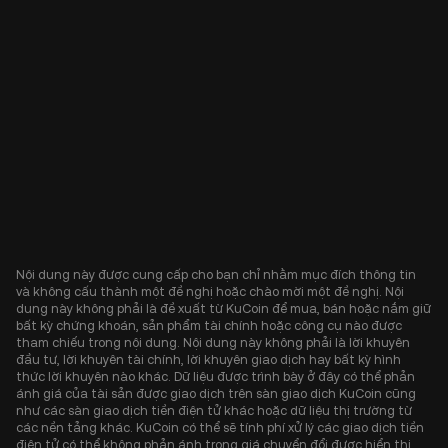
Nội dung này được cung cấp cho bạn chỉ nhằm mục đích thông tin
và không cấu thành một đề nghị hoặc chào mời một đề nghị. Nội
dung này không phải là đề xuất từ KuCoin để mua, bán hoặc nắm giữ
bất kỳ chứng khoán, sản phẩm tài chính hoặc công cụ nào được
tham chiếu trong nội dung. Nội dung này không phải là lời khuyên
đầu tư, lời khuyên tài chính, lời khuyên giao dịch hay bất kỳ hình
thức lời khuyên nào khác. Dữ liệu được trình bày ở đây có thể phản
ánh giá của tài sản được giao dịch trên sàn giao dịch KuCoin cũng
như các sàn giao dịch tiền điện tử khác hoặc dữ liệu thị trường từ
các nền tảng khác. KuCoin có thể sẽ tính phí xử lý các giao dịch tiền
điện tử có thể không phản ánh trong giá chuyển đổi được hiển thị.