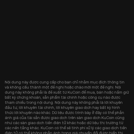
Nội dung này được cung cấp cho bạn chỉ nhằm mục đích thông tin
và không cấu thành một đề nghị hoặc chào mời một đề nghị. Nội
dung này không phải là đề xuất từ KuCoin để mua, bán hoặc nắm giữ
bất kỳ chứng khoán, sản phẩm tài chính hoặc công cụ nào được
tham chiếu trong nội dung. Nội dung này không phải là lời khuyên
đầu tư, lời khuyên tài chính, lời khuyên giao dịch hay bất kỳ hình
thức lời khuyên nào khác. Dữ liệu được trình bày ở đây có thể phản
ánh giá của tài sản được giao dịch trên sàn giao dịch KuCoin cũng
như các sàn giao dịch tiền điện tử khác hoặc dữ liệu thị trường từ
các nền tảng khác. KuCoin có thể sẽ tính phí xử lý các giao dịch tiền
điện tử có thể không phản ánh trong giá chuyển đổi được hiển thị.