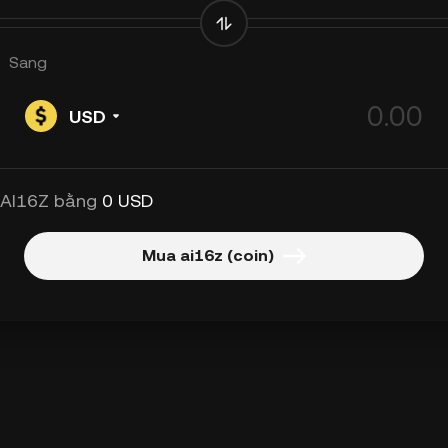
Sang
USD
 AI16Z bằng
0 USD
Mua ai16z (coin)