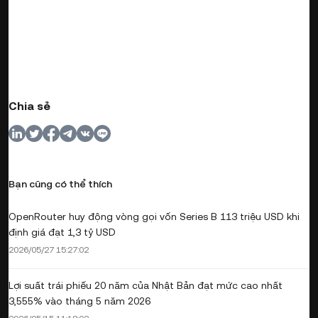
Chia sẻ
Bạn cũng có thể thích
OpenRouter huy động vòng gọi vốn Series B 113 triệu USD khi
định giá đạt 1,3 tỷ USD
2026/05/27 15:27:02
Lợi suất trái phiếu 20 năm của Nhật Bản đạt mức cao nhất
3,555% vào tháng 5 năm 2026