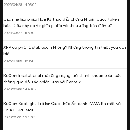
2026/04/28 14:03:02
Các nhà lập pháp Hoa Kỳ thúc đẩy chứng khoán được token
hóa: Điều này có ý nghĩa gì đối với thị trường tiền điện tử
2026/03/27 15:30:02
XRP có phải là stablecoin không? Những thông tin thiết yếu cần
biết
2026/03/09 16:06:01
KuCoin Institutional mở rộng mạng lưới thanh khoản toàn cầu
thông qua đối tác chiến lược với Exbotix
2026/03/06 14:48:02
KuCoin Spotlight Trở lại: Giao thức Ẩn danh ZAMA Ra mắt với
Chiêu "Bid" Mới!
2026/01/21 13:42:01