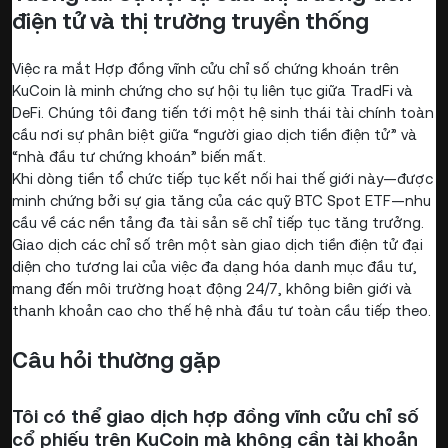
điện tử và thị trường truyền thống
Việc ra mắt Hợp đồng vĩnh cửu chỉ số chứng khoán trên
KuCoin là minh chứng cho sự hội tụ liên tục giữa TradFi và
DeFi. Chúng tôi đang tiến tới một hệ sinh thái tài chính toàn
cầu nơi sự phân biệt giữa “người giao dịch tiền điện tử” và
“nhà đầu tư chứng khoán” biến mất.
Khi dòng tiền tổ chức tiếp tục kết nối hai thế giới này—được
minh chứng bởi sự gia tăng của các quỹ BTC Spot ETF—nhu
cầu về các nền tảng đa tài sản sẽ chỉ tiếp tục tăng trưởng.
Giao dịch các chỉ số trên một sàn giao dịch tiền điện tử đại
diện cho tương lai của việc đa dạng hóa danh mục đầu tư,
mang đến môi trường hoạt động 24/7, không biên giới và
thanh khoản cao cho thế hệ nhà đầu tư toàn cầu tiếp theo.
Câu hỏi thường gặp
Tôi có thể giao dịch hợp đồng vĩnh cửu chỉ số
cổ phiếu trên KuCoin mà không cần tài khoản