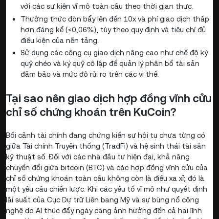
với các sự kiện vĩ mô toàn cầu theo thời gian thực.
Thưởng thức đòn bẩy lên đến 10x và phí giao dịch thấp
hơn đáng kể (≤0,06%), tùy theo quy định và tiêu chí đủ
điều kiện của nền tảng.
Sử dụng các công cụ giao dịch nâng cao như chế độ ký
quỹ chéo và ký quỹ cô lập để quản lý phân bổ tài sản
đảm bảo và mức độ rủi ro trên các vị thế.
Tại sao nên giao dịch hợp đồng vĩnh cửu
chỉ số chứng khoán trên KuCoin?
Bối cảnh tài chính đang chứng kiến sự hội tụ chưa từng có
giữa Tài chính Truyền thống (TradFi) và hệ sinh thái tài sản
kỹ thuật số. Đối với các nhà đầu tư hiện đại, khả năng
chuyển đổi giữa bitcoin (BTC) và các hợp đồng vĩnh cửu của
chỉ số chứng khoán toàn cầu không còn là điều xa xỉ; đó là
một yêu cầu chiến lược. Khi các yếu tố vĩ mô như quyết định
lãi suất của Cục Dự trữ Liên bang Mỹ và sự bùng nổ công
nghệ do AI thúc đẩy ngày càng ảnh hưởng đến cả hai lĩnh