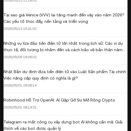
2026/05/15 11:18:02
Tại sao giá Venice (VVV) lại tăng mạnh đến vậy vào năm 2026?
Các yếu tố thúc đẩy, nền tảng và triển vọng
2026/05/13 15:21:02
Những vụ lừa đảo tiền điện tử lớn nhất trong lịch sử: Các ví dụ
thực tế, đối tượng bị nhắm đến và cách bảo vệ bản thân năm
2026?
2026/05/06 16:06:02
Nhật Bản dự định đưa tiền điện tử vào Luật Sản phẩm Tài chính:
Việc nâng cấp quy định có nghĩa là gì?
2026/05/01 09:08:14
Robinhood Hỗ Trợ OpenAI: AI Gặp Gỡ Sự Mở Rộng Crypto
2026/05/01 08:14:31
Telegram ra mắt công cụ xây dựng bot AI không cần mã: Giải
thích về các bot được quản lý