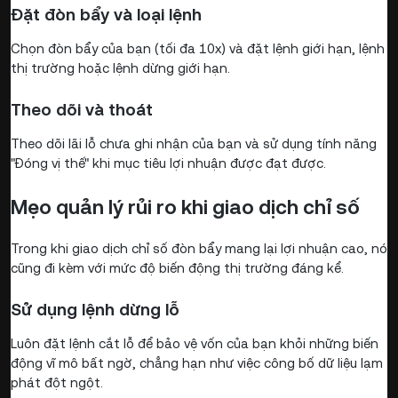
Đặt đòn bẩy và loại lệnh
Chọn đòn bẩy của bạn (tối đa 10x) và đặt lệnh giới hạn, lệnh
thị trường hoặc lệnh dừng giới hạn.
Theo dõi và thoát
Theo dõi lãi lỗ chưa ghi nhận của bạn và sử dụng tính năng
"Đóng vị thế" khi mục tiêu lợi nhuận được đạt được.
Mẹo quản lý rủi ro khi giao dịch chỉ số
Trong khi giao dịch chỉ số đòn bẩy mang lại lợi nhuận cao, nó
cũng đi kèm với mức độ biến động thị trường đáng kể.
Sử dụng lệnh dừng lỗ
Luôn đặt lệnh cắt lỗ để bảo vệ vốn của bạn khỏi những biến
động vĩ mô bất ngờ, chẳng hạn như việc công bố dữ liệu lạm
phát đột ngột.