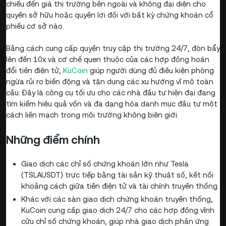
chiếu đến giá thị trường bên ngoài và không đại diện cho
quyền sở hữu hoặc quyền lợi đối với bất kỳ chứng khoán cổ
phiếu cơ sở nào.
Bằng cách cung cấp quyền truy cập thị trường 24/7, đòn bẩy
lên đến 10x và cơ chế quen thuộc của các hợp đồng hoán
đổi tiền điện tử,
KuCoin
giúp người dùng đủ điều kiện phòng
ngừa rủi ro biến động và tận dụng các xu hướng vĩ mô toàn
cầu. Đây là công cụ tối ưu cho các nhà đầu tư hiện đại đang
tìm kiếm hiệu quả vốn và đa dạng hóa danh mục đầu tư một
cách liền mạch trong môi trường không biên giới.
Những điểm chính
Giao dịch các chỉ số chứng khoán lớn như Tesla
(TSLAUSDT) trực tiếp bằng tài sản kỹ thuật số, kết nối
khoảng cách giữa tiền điện tử và tài chính truyền thống.
Khác với các sàn giao dịch chứng khoán truyền thống,
KuCoin cung cấp giao dịch 24/7 cho các hợp đồng vĩnh
cửu chỉ số chứng khoán, giúp nhà giao dịch phản ứng