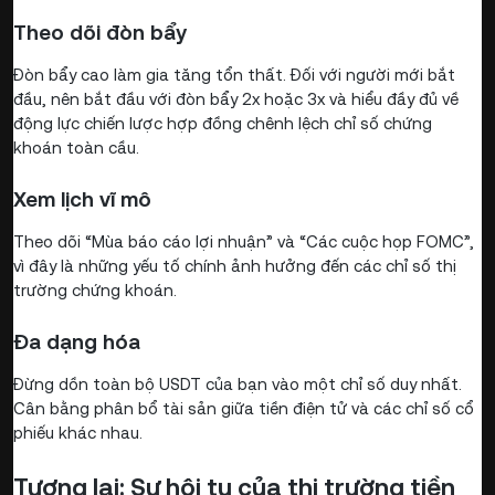
Theo dõi đòn bẩy
Đòn bẩy cao làm gia tăng tổn thất. Đối với người mới bắt
đầu, nên bắt đầu với đòn bẩy 2x hoặc 3x và hiểu đầy đủ về
động lực chiến lược hợp đồng chênh lệch chỉ số chứng
khoán toàn cầu.
Xem lịch vĩ mô
Theo dõi “Mùa báo cáo lợi nhuận” và “Các cuộc họp FOMC”,
vì đây là những yếu tố chính ảnh hưởng đến các chỉ số thị
trường chứng khoán.
Đa dạng hóa
Đừng dồn toàn bộ USDT của bạn vào một chỉ số duy nhất.
Cân bằng phân bổ tài sản giữa tiền điện tử và các chỉ số cổ
phiếu khác nhau.
Tương lai: Sự hội tụ của thị trường tiền