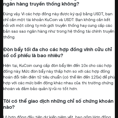
ngân hàng truyền thống không?
Đúng vậy. Vì các hợp đồng này được ký quỹ bằng USDT, bạn
chỉ cần một tài khoản KuCoin và USDT. Bạn không cần kết
nối với một công ty môi giới truyền thống hay cung cấp các
bản sao sao ngân hàng như trong hệ thống tài chính truyền
thống.
Đòn bẩy tối đa cho các hợp đồng vĩnh cửu chỉ
số cổ phiếu là bao nhiêu?
Hiện tại, KuCoin cung cấp đòn bẩy lên đến 10x cho các hợp
đồng này. Mức đòn bẩy này thấp hơn so với các hợp đồng
hoán đổi tiền điện tử tiêu chuẩn (có thể lên đến 125x) để phù
hợp với các mức biến động khác nhau của thị trường chứng
khoán và đảm bảo quản lý rủi ro tốt hơn.
Tôi có thể giao dịch những chỉ số chứng khoán
nào?
Lô hợp đồng đầu tiên dự kiến niêm yết, bao gồm Hợp đồng